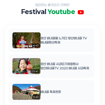
재미있는 볼거리가 가득한!
Festival
Youtube
양산 배내골을 느끼다 양산배내골 TV
배내골펜션축제
4:43
양산 배내골 사과따기체험행사
양산배내골TV 2020 배내골 사과축제
10:41
배내골 축제현장
0:43