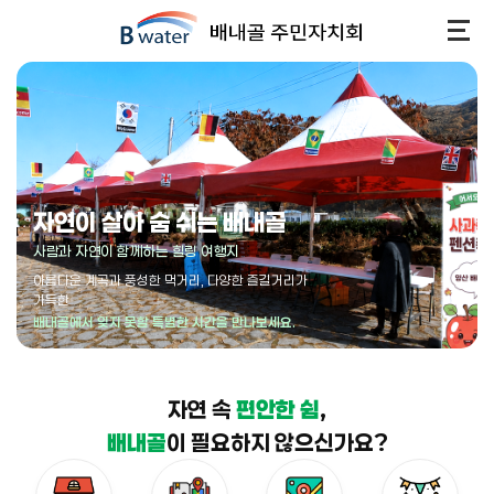
자연이 살아 숨 쉬는 배내골
사람과 자연이 함께하는 힐링 여행지
아름다운 계곡과 풍성한 먹거리, 다양한 즐길거리가
가득한
배내골에서 잊지 못할 특별한 시간을 만나보세요.
자연 속
편안한 쉼
,
배내골
이 필요하지 않으신가요?