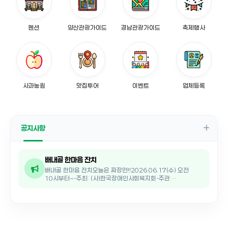
펜션
양산관광가이드
경남관광가이드
축제행사
사과농원
맛집투어
이벤트
업체등록
공지사항
배내골 한마음 잔치
배내골 한마음 잔치오늘은 짜장면!!2026.06.17(수) 오전
10시부터~-주최: (사)한국장애인사회복지회-주관:
배내골주민자치위원회-후원: 한국수자원공사