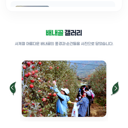
양산 배내골 사과펜션축제 2일차
노래자랑 드론 영상 2
0:31
배내골
갤러리
사계절 아름다운 배내골의 풍경과 순간들을 사진으로 담았습니다.
양산 배내골 사과펜션축제현장 주변환경
2
0:47
양산배내골 사과펜션축제 드론영상
2일차 판매점
0:11
양산 배내골TV 2020 배내골 사과 펜션
축제 배내골 사과농장
0:50