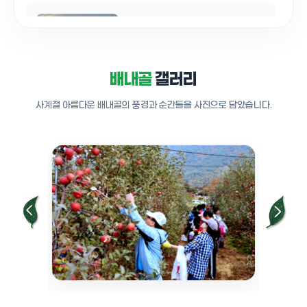
양산 배내골 사과펜션축제 2일차
노래자랑 드론 영상 2
0:31
배내골
갤러리
사계절 아름다운 배내골의 풍경과 순간들을 사진으로 담았습니다.
양산 배내골 사과펜션축제현장 주변환경
2
0:47
양산배내골 사과펜션축제 드론영상
2일차 판매점
0:11
양산 배내골TV 2020 배내골 사과 펜션
축제 배내골 사과농장
0:50