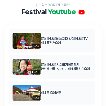
재미있는 볼거리가 가득한!
Festival
Youtube
양산 배내골을 느끼다 양산배내골 TV
배내골펜션축제
4:43
양산 배내골 사과따기체험행사
양산배내골TV 2020 배내골 사과축제
10:41
배내골 축제현장
0:43