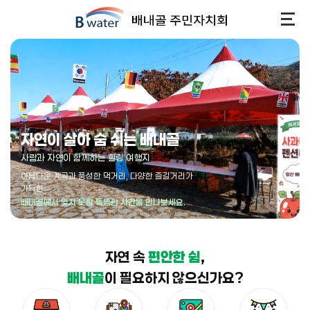
자연이 살아 숨 쉬는 배내골
사람과 자연이 함께하는 힐링 여행지
아름다운 계곡과 풍성한 먹거리, 다양한 즐길거리가
가득한
배내골에서 잊지 못할 특별한 시간을 만나보세요.
자연 속
편안한 쉼
,
배내골
이 필요하지 않으신가요?