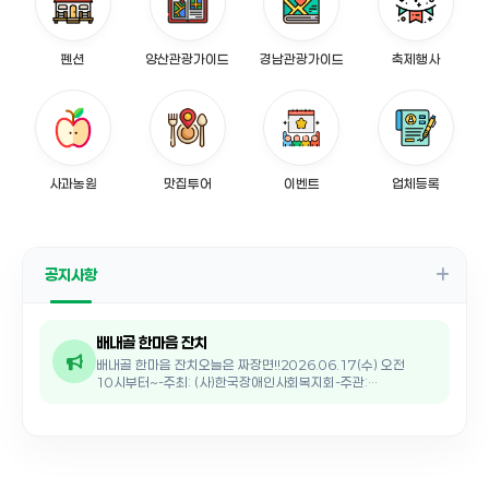
펜션
양산관광가이드
경남관광가이드
축제행사
사과농원
맛집투어
이벤트
업체등록
공지사항
배내골 한마음 잔치
배내골 한마음 잔치오늘은 짜장면!!2026.06.17(수) 오전
10시부터~-주최: (사)한국장애인사회복지회-주관:
배내골주민자치위원회-후원: 한국수자원공사