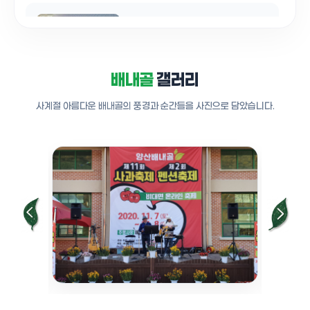
양산 배내골 사과펜션축제 2일차
노래자랑 드론 영상 2
0:31
배내골
갤러리
사계절 아름다운 배내골의 풍경과 순간들을 사진으로 담았습니다.
양산 배내골 사과펜션축제현장 주변환경
2
0:47
양산배내골 사과펜션축제 드론영상
2일차 판매점
0:11
양산 배내골TV 2020 배내골 사과 펜션
축제 배내골 사과농장
0:50