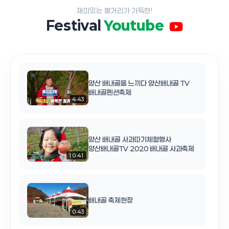
재미있는 볼거리가 가득한!
Festival
Youtube
양산 배내골을 느끼다 양산배내골 TV
배내골펜션축제
4:43
양산 배내골 사과따기체험행사
양산배내골TV 2020 배내골 사과축제
10:41
배내골 축제현장
0:43