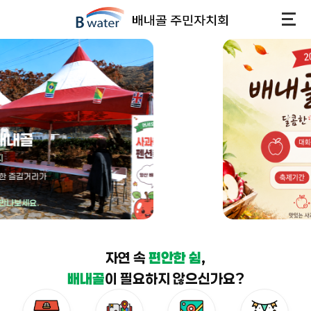
자연 속
편안한 쉼
,
배내골
이 필요하지 않으신가요?