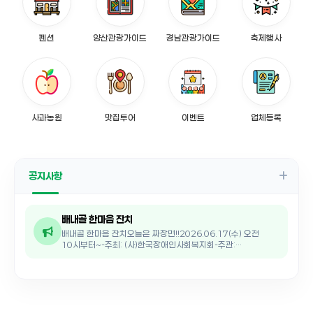
펜션
양산관광가이드
경남관광가이드
축제행사
사과농원
맛집투어
이벤트
업체등록
공지사항
배내골 한마음 잔치
배내골 한마음 잔치오늘은 짜장면!!2026.06.17(수) 오전
10시부터~-주최: (사)한국장애인사회복지회-주관:
배내골주민자치위원회-후원: 한국수자원공사