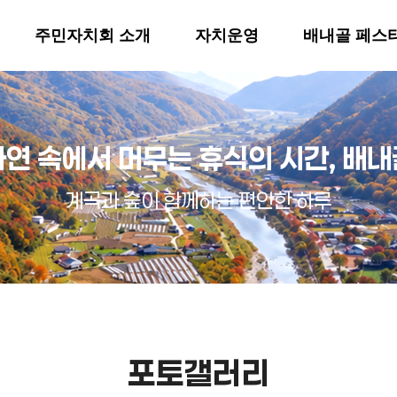
주민자치회 소개
자치운영
배내골 페스
자연 속에서 머무는 휴식의 시간, 배내
계곡과 숲이 함께하는 편안한 하루
포토갤러리