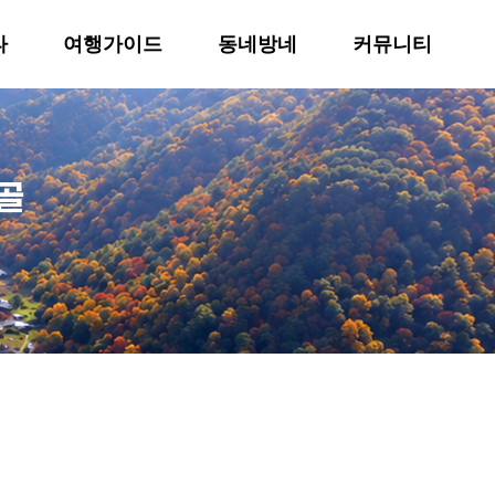
타
여행가이드
동네방네
커뮤니티
골