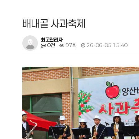
배내골 사과축제
최고관리자
0건
97회
26-06-05 15:40