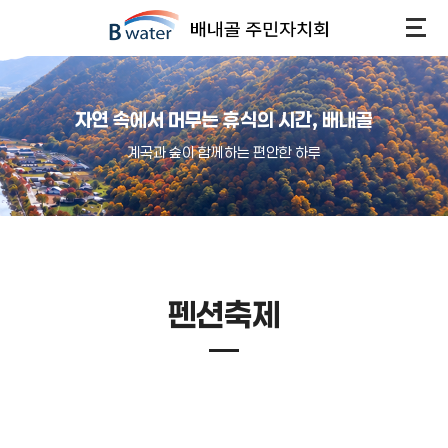
자연 속에서 머무는 휴식의 시간, 배내골
계곡과 숲이 함께하는 편안한 하루
펜션축제