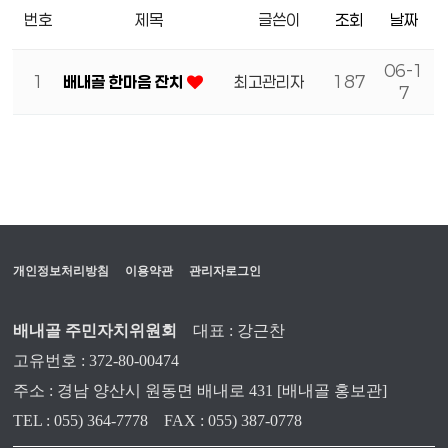
번호
제목
글쓴이
조회
날짜
06-1
1
배내골 한마음 잔치
최고관리자
187
7
개인정보처리방침
이용약관
관리자로그인
배내골 주민자치위원회
대표 : 강근찬
고유번호 : 372-80-00474
주소 : 경남 양산시 원동면 배내로 431 [배내골 홍보관]
TEL : 055) 364-7778
FAX : 055) 387-0778